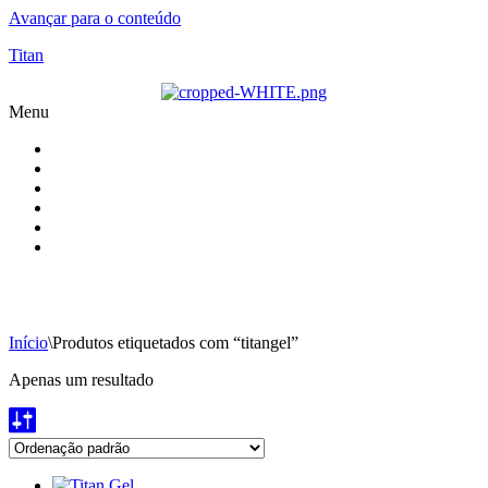
Avançar para o conteúdo
Titan
Menu
BENEFÍCIOS TITAN
PRECAUÇÕES
PACKS
TITAN CÁPSULAS
TITAN GOLD
CONTACTOS
Início
\
Produtos etiquetados com “titangel”
Apenas um resultado