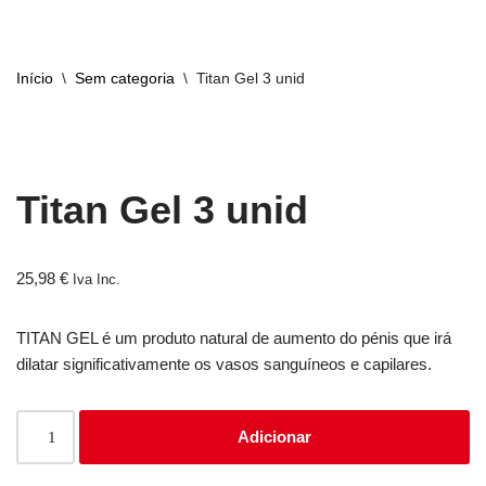
Avançar
Início
\
Sem categoria
\
Titan Gel 3 unid
para
o
conteúdo
Titan Gel 3 unid
25,98
€
Iva Inc.
TITAN GEL é um produto natural de aumento do pénis que irá
dilatar significativamente os vasos sanguíneos e capilares.
Adicionar